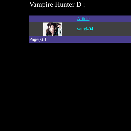
Vampire Hunter D :
Article
vamd-04
Page(s) 1