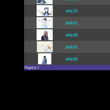
amg-76
amg-81
amg-88
amg-93
amg-96
Page(s) 1