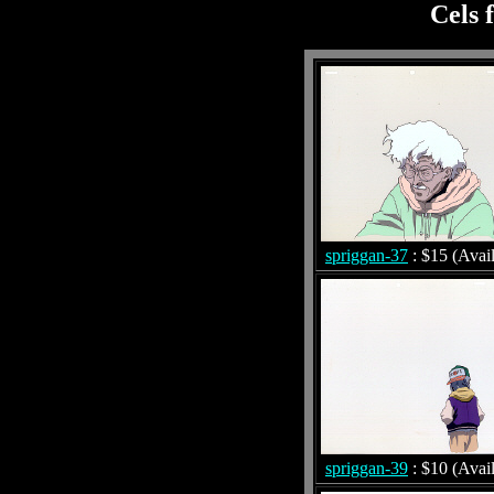
Cels 
spriggan-37
: $15 (Avail
spriggan-39
: $10 (Avail